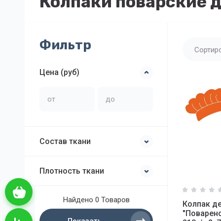
Колпаки поварские 
Фильтр
Сортир
Цена (руб)
Состав ткани
Плотность ткани
Корзина пуста
Найдено
0 Товаров
Колпак д
"Поварен