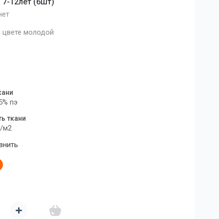
 7-12лет (6шт)
нет
 цвете молодой
кани
65% пэ
ь ткани
г/м2
внить