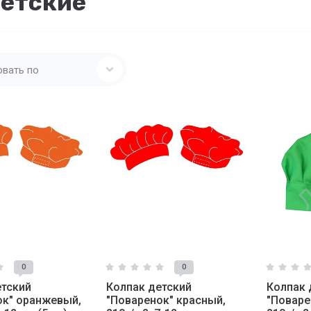
детские
овать по
0
0
етский
Колпак детский
Колпак 
ок" оранжевый,
"Поваренок" красный,
"Поваре