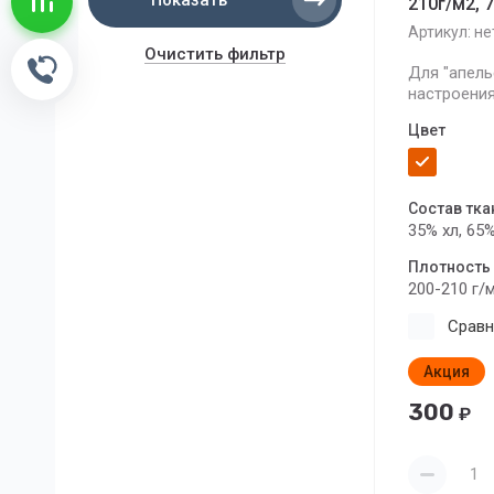
Показать
Сравнение пусто
210г/м2, 
Артикул:
не
Очистить фильтр
Обратный звонок
Для "апель
настроения
Цвет
Состав тка
35% хл, 65
Плотность 
200-210 г/
Сравн
Акция
300
₽