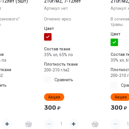
7-12лет (5шт)
210г/м2, 7-12лет
210г/м2,
т
Артикул:
нет
Артикул:
синового"
Огненно ярко.
В сочном
.
травы.
Цвет
Цвет
Состав ткани
ни
35% хл, 65% пэ
Состав т
% пэ
35% хл, 
Плотность ткани
ткани
200-210 г/м2
Плотност
м2
200-210 
Сравнить
ить
Сра
Акция
Акция
300
300
₽
₽