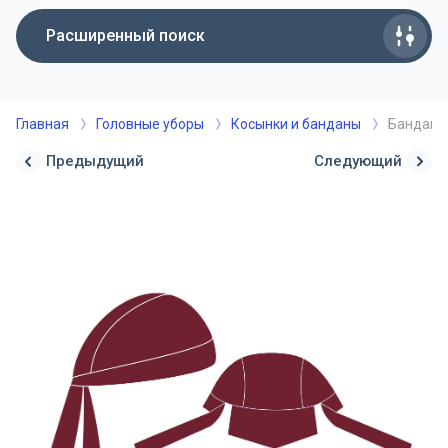
Расширенный поиск
Главная
Головные уборы
Косынки и банданы
Бандана 
Предыдущий
Следующий