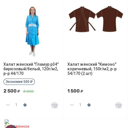
Халат женский "Гламур р34"
Халат женский "Кимоно"
бирюзовый/белый, 120г/м2,
коричневый, 150г/м2, р-р
р-р 44/170
54/170 (2 шт)
Экономия 500 ₽
2 500
1 500
₽
3 000
₽