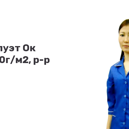
луэт Ок
0г/м2, р-р