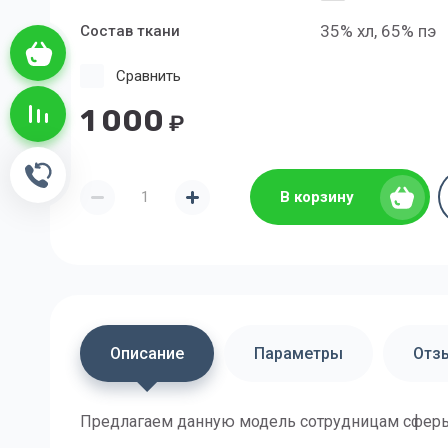
35% хл, 65% пэ
Состав ткани
Корзина пуста
Сравнить
1 000
Сравнение пусто
₽
Обратный звонок
В корзину
Описание
Параметры
Отз
Предлагаем данную модель сотрудницам сферы 